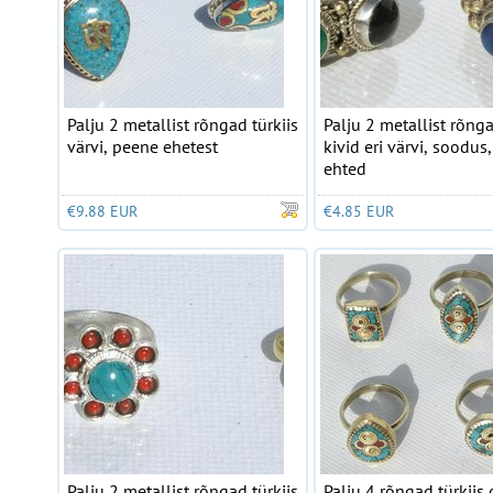
Palju 2 metallist rõngad türkiis
Palju 2 metallist rõng
värvi, peene ehetest
kivid eri värvi, soodus
ehted
€9.88 EUR
€4.85 EUR
Palju 2 metallist rõngad türkiis
Palju 4 rõngad türkiis