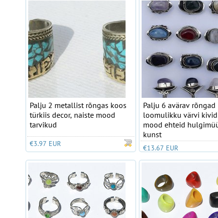
Palju 2 metallist rõngas koos
Palju 6 avärav rõngad
türkiis decor, naiste mood
loomulikku värvi kivi
tarvikud
mood ehteid hulgimü
kunst
€3.97 EUR
€13.67 EUR