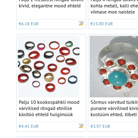
kivid, elegantne mood ehteid
kohta metall, kalli ehe
viimase moe naistele
€6.18 EUR
€15.00 EUR
Palju 10 kookospähkli mood
Sõrmus värvitud türkiis
värvilised rõngad etnilise
punane värvilised kivi
käsitöö ehteid hulgimüük
kostüüm ehted, tiibeti
€4.41 EUR
€3.97 EUR