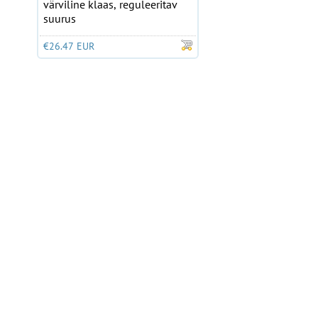
värviline klaas, reguleeritav
suurus
€26.47 EUR