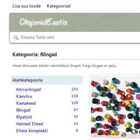
Lisa uus toode
Kategooriad
Kategooria: Rõngad
Mood sõrmused, käsitsi valmistatud rõngad, hulgi-rõngad on palju.
Alamkategooria
Kõrvarõngad
255
Käevõru
220
Kaelakeed
129
Rõngad
67
Ripatsid
35
Helmed Ehted
24
Ehete Komplekti
8