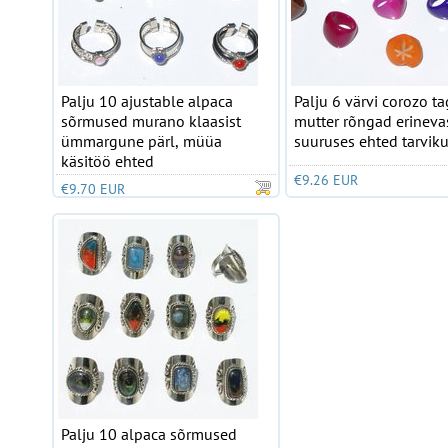
Palju 10 ajustable alpaca
Palju 6 värvi corozo t
sõrmused murano klaasist
mutter rõngad erineva
ümmargune pärl, müüa
suuruses ehted tarvik
käsitöö ehted
€9.26 EUR
€9.70 EUR
Palju 10 alpaca sõrmused