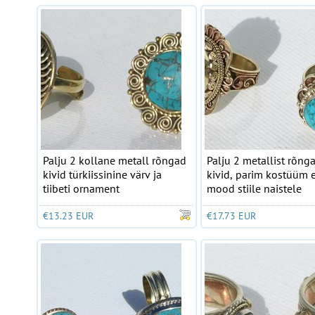
Palju 2 kollane metall rõngad
Palju 2 metallist rõnga
kivid türkiissinine värv ja
kivid, parim kostüüm e
tiibeti ornament
mood stiile naistele
€13.23 EUR
€17.73 EUR