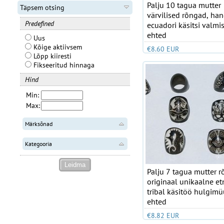
Palju 10 tagua mutter
Täpsem otsing
värvilised rõngad, ha
Predefined
ecuadori käsitsi valmi
ehted
Uus
Kõige aktiivsem
€8.60 EUR
Lõpp kiiresti
Fikseeritud hinnaga
Hind
Min:
Max:
Märksõnad
Kategooria
Palju 7 tagua mutter 
originaal unikaalne etn
tribal käsitöö hulgim
ehted
€8.82 EUR