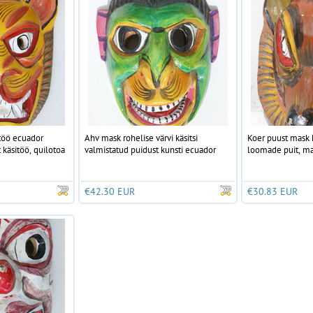
itöö ecuador
Ahv mask rohelise värvi käsitsi
Koer puust mask 
t käsitöö, quilotoa
valmistatud puidust kunsti ecuador
loomade puit, m
€42.30 EUR
€30.83 EUR