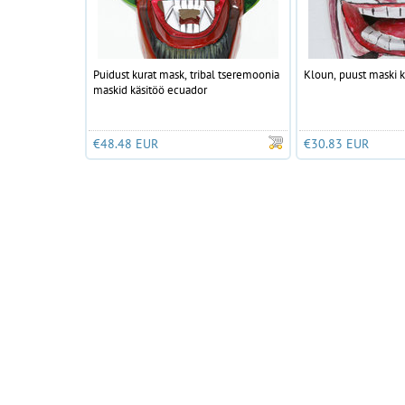
Puidust kurat mask, tribal tseremoonia
Kloun, puust maski 
maskid käsitöö ecuador
€48.48 EUR
€30.83 EUR