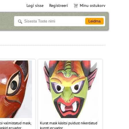
Logi sisse
Registreeri
Minu ostukorv
tsi valmistatud mask,
Kurat mask käsitsi puidust nikerdatud
askid ecuador
kunsti ecuador