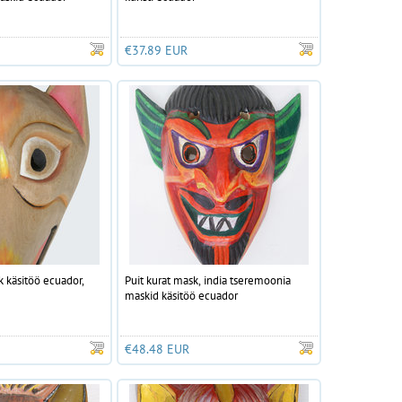
€37.89 EUR
 käsitöö ecuador,
Puit kurat mask, india tseremoonia
maskid käsitöö ecuador
€48.48 EUR