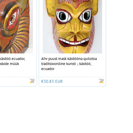
käsitöö ecuador,
Ahv puust mask käsitööna quilotoa
askide müük
traditsiooniline kunsti -, käsitöö,
ecuador
€30.83 EUR