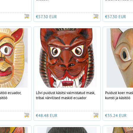
€57.30 EUR
€57.30 EUR
sitöö ecuador,
Lõvi puidust käsitsi valmistatud mask,
Puidust koer mask
sitöö
tribal värvilised maskid ecuador
kunsti ja käsitöö
€48.48 EUR
€35.24 EUR