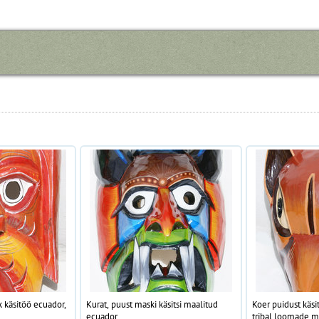
käsitöö ecuador,
Kurat, puust maski käsitsi maalitud
Koer puidust käsi
ecuador
tribal loomade m