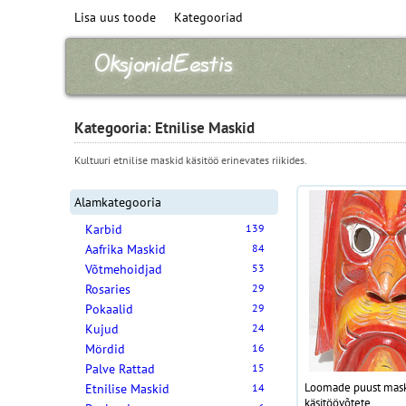
Lisa uus toode
Kategooriad
Kategooria: Etnilise Maskid
Kultuuri etnilise maskid käsitöö erinevates riikides.
Alamkategooria
Karbid
139
Aafrika Maskid
84
Võtmehoidjad
53
Rosaries
29
Pokaalid
29
Kujud
24
Mördid
16
Palve Rattad
15
Loomade puust mask 
Etnilise Maskid
14
käsitöövõtete