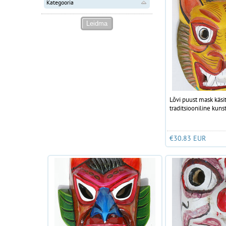
Kategooria
Lõvi puust mask käs
traditsiooniline kuns
€30.83 EUR