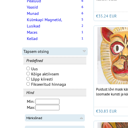
Pealuud
6
Vaasid
6
Munad
6
€35.24 EUR
Külmkapi Magnetid,
5
Lusikad
2
Maces
1
Kellad
1
Täpsem otsing
Predefined
Uus
Kõige aktiivsem
Lõpp kiiresti
Fikseeritud hinnaga
Puidust lõvi mask kä
Hind
loomade kunsti ja kä
Min:
Max:
€30.83 EUR
Märksõnad