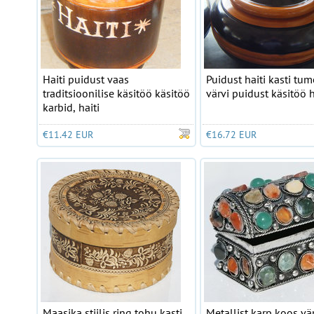
Haiti puidust vaas
Puidust haiti kasti tu
traditsioonilise käsitöö käsitöö
värvi puidust käsitöö h
karbid, haiti
€11.42 EUR
€16.72 EUR
Maasika stiilis ring tohu kasti
Metallist karp koos vä