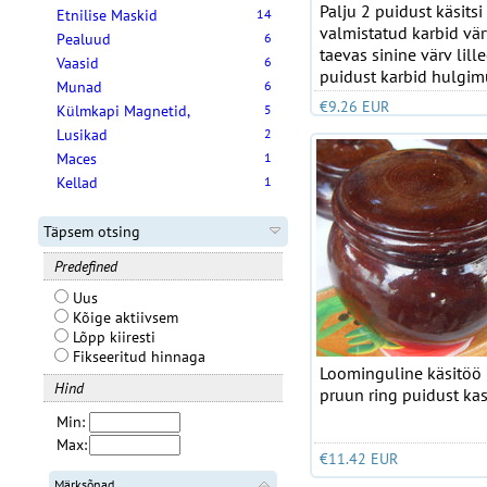
Palju 2 puidust käsitsi
Etnilise Maskid
14
valmistatud karbid vär
Pealuud
6
taevas sinine värv lill
Vaasid
6
puidust karbid hulgi
Munad
6
€9.26 EUR
Külmkapi Magnetid,
5
Lusikad
2
Maces
1
Kellad
1
Täpsem otsing
Predefined
Uus
Kõige aktiivsem
Lõpp kiiresti
Fikseeritud hinnaga
Loominguline käsitöö 
Hind
pruun ring puidust kas
Min:
Max:
€11.42 EUR
Märksõnad