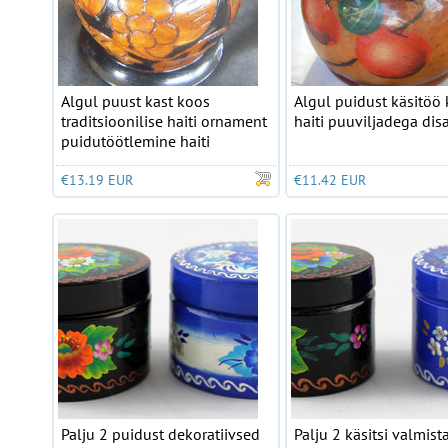
Algul puust kast koos
Algul puidust käsitöö 
traditsioonilise haiti ornament
haiti puuviljadega dis
puidutöötlemine haiti
€13.19 EUR
€11.42 EUR
Palju 2 puidust dekoratiivsed
Palju 2 käsitsi valmist