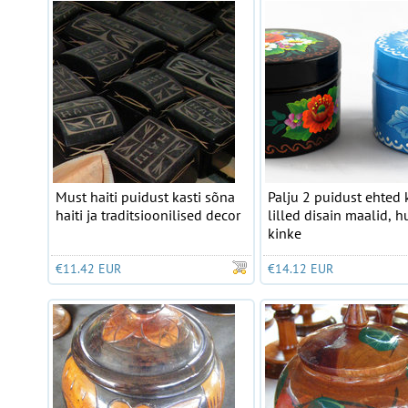
Must haiti puidust kasti sõna
Palju 2 puidust ehted 
haiti ja traditsioonilised decor
lilled disain maalid, h
kinke
€11.42 EUR
€14.12 EUR