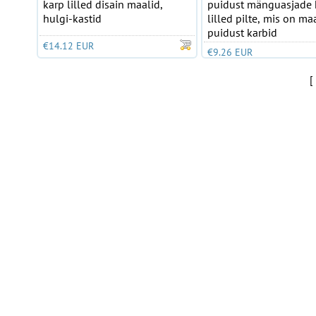
karp lilled disain maalid,
puidust mänguasjade 
hulgi-kastid
lilled pilte, mis on ma
puidust karbid
€14.12 EUR
€9.26 EUR
[ 