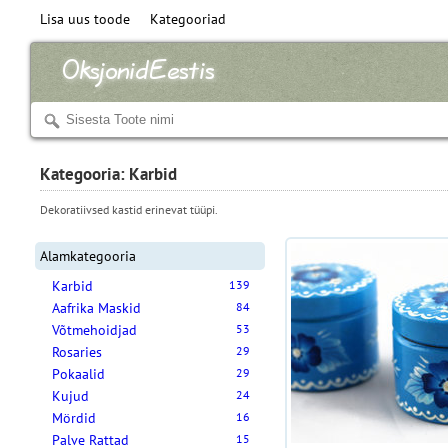
Lisa uus toode
Kategooriad
Kategooria: Karbid
Dekoratiivsed kastid erinevat tüüpi.
Alamkategooria
Karbid
139
Aafrika Maskid
84
Võtmehoidjad
53
Rosaries
29
Pokaalid
29
Kujud
24
Mördid
16
Palve Rattad
15