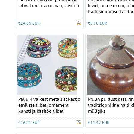
rahvakunsti venemaa, käsitöö
kivid, home decor, tiib
traditsioonilise käsitö
€24.66 EUR
€9.70 EUR
Palju 4 väikest metallist kastid
Pruun puidust kast. ri
etniliste tiibeti ornament,
traditsiooniline haiti k
kunsti ja käsitöö tiibeti
müügiks
€26.91 EUR
€11.42 EUR